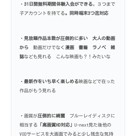
・
31日間無料期間体験入会ができる
。３つまで
子アカウントを持てる
。同時端末3つ迄対応
・
見放題作品本数が圧倒的に多い
大人の動画
から
動画だけでなく
漫画 書籍 ラノベ 雑
誌
なども見れる こんな映画も？！みたいな
・
最新作をいち早く楽しめる
映画などで在った
作品がもう見れる
・画質が
圧倒的に綺麗
ブルーレイディスクに
相当する
「高画質HD対応」
U-next見た後他の
VODサービスを大画面でみると少し残念な気持