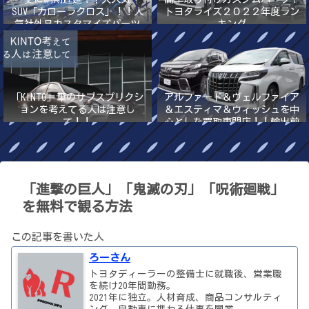
SUV「カローラクロス」！！人
トヨタライズ２０２２年度ラン
気社外品カスタマイズパーツ
キング
2022年最新版！！
「KINTO」車のサブスプリクシ
アルファード＆ヴェルファイア
ョンを考えてる人は注意し
＆エスティマ＆ウィッシュを中
て！！
心とした買取専門店！！輸出前
提の高額買取
「進撃の巨人」「鬼滅の刃」「呪術廻戦」
を無料で観る方法
この記事を書いた人
ろーさん
トヨタディーラーの整備士に就職後、営業職
を続け20年間勤務。
2021年に独立。人材育成、商品コンサルティ