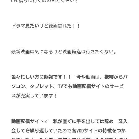
DVD借りに行くのめんどくさい！
ドラマ見たい
けど録画忘れた！！
最新映画は気になるけど映画館迄は行きたくない。
色々忙しい方に朗報です！！
今や動画
は、
携帯からパ
ソコン、タブレット、TVでも動画配信サイトのサービ
スが
充実しています！
動画配信サイト
で
私が直ぐに手を出しては辞め
又入
会してを繰り返して
いたので
各VODサイトの特徴をつか