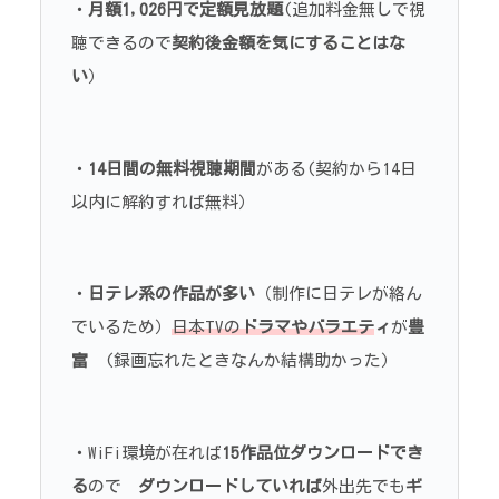
・
月額1,026円で定額見放題
(追加料金無しで視
聴できるので
契約後金額を気にすることはな
い
）
・
14日間の無料視聴期間
がある(契約から14日
以内に解約すれば無料）
・
日テレ系の作品が多い
（制作に日テレが絡ん
でいるため）
日本TVの
ドラマやバラエテ
ィ
が
豊
富
(録画忘れたときなんか結構助かった）
・WiFi環境が在れば
15作品位ダウンロードでき
る
ので
ダウンロードしていれば
外出先でも
ギ