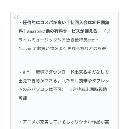
・
圧倒的にコスパが良い！初回入会は30日間無
料！
Amazonの
他の有料サービスが使える
。（プ
ライムミュージックやお急ぎ便特典etc…
Amazonでお買い物をよくされる方などはお得）
・Wifi 環境で
ダウンロード出来る
ギガなしで
出先で視聴ができる。（ただし
携帯やタブレッ
ト
のみパソコンは不可） 3台他端末同時視聴
可能
・アニメが充実しているしオリジナル作品が高