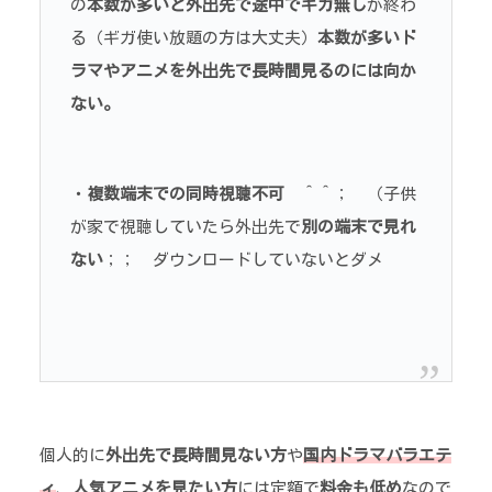
の
本数が多いと外出先で途中でギガ無し
が終わ
る（ギガ使い放題の方は大丈夫）
本数が多いド
ラマやアニメを外出先で長時間見るのには向か
ない。
・
複数端末での同時視聴不可
＾＾； （子供
が家で視聴していたら外出先で
別の端末で見れ
ない
；； ダウンロードしていないとダメ
個人的に
外出先で長時間見ない方
や
国内ドラマバラエテ
ィ
、
人気アニメを見たい方
には定額で
料金も低め
なので