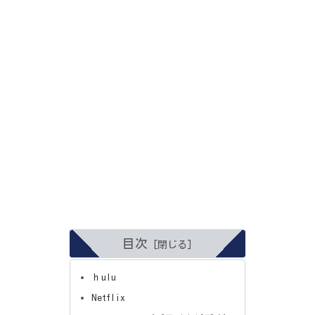
目次
ｈulu
Netflix