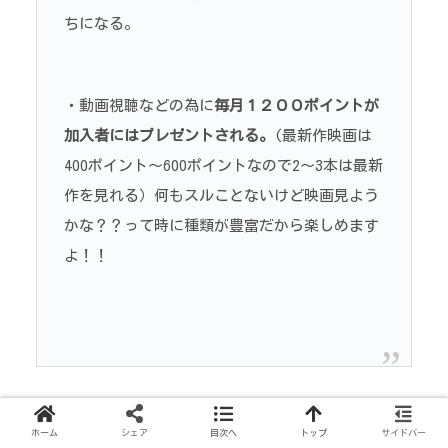
ちになる。
・動画視聴などの為に
毎月１２００ポイントが
加入者にはプレゼントされる。
(最新作映画は
400ポイント～600ポイントなので2～3本は最新
作を見れる）何もスルことないけど映画見よう
かな？？って時に種類が豊富だから楽しめます
よ！！
課金が発生する際
には
大手キャリア決済できる
クレジ
ホーム
シェア
目次へ
トップ
サイドバー