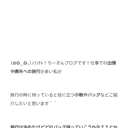
(✿✪‿✪｡)ﾉｺﾝﾁｬ！ろーさんブログです！仕事での
出張
や県外への旅行
が多い私が
旅行の時に持っていると役に立つ
小物やバッグ
などご紹
介したいと思います＾＾
旅行は決めたけどどのバッグ持っていこうかな？？とか