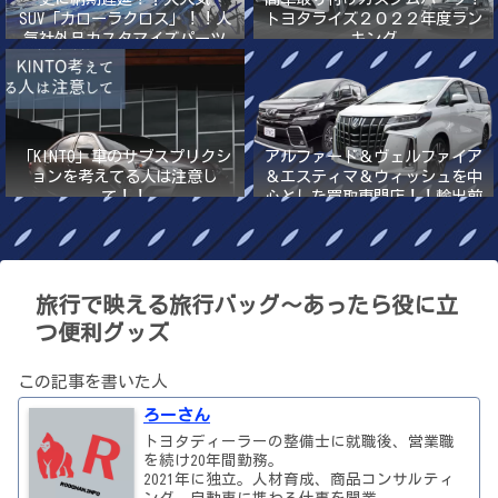
SUV「カローラクロス」！！人
トヨタライズ２０２２年度ラン
気社外品カスタマイズパーツ
キング
2022年最新版！！
「KINTO」車のサブスプリクシ
アルファード＆ヴェルファイア
ョンを考えてる人は注意し
＆エスティマ＆ウィッシュを中
て！！
心とした買取専門店！！輸出前
提の高額買取
旅行で映える旅行バッグ〜あったら役に立
つ便利グッズ
この記事を書いた人
ろーさん
トヨタディーラーの整備士に就職後、営業職
を続け20年間勤務。
2021年に独立。人材育成、商品コンサルティ