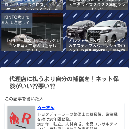
SUV「カローラクロス」！！人
トヨタライズ２０２２年度ラン
気社外品カスタマイズパーツ
キング
2022年最新版！！
「KINTO」車のサブスプリクシ
アルファード＆ヴェルファイア
ョンを考えてる人は注意し
＆エスティマ＆ウィッシュを中
て！！
心とした買取専門店！！輸出前
提の高額買取
代理店に払うより自分の補償を！ネット保
険がいい⁇悪い⁇
この記事を書いた人
ろーさん
トヨタディーラーの整備士に就職後、営業職
を続け20年間勤務。
2021年に独立。人材育成、商品コンサルティ