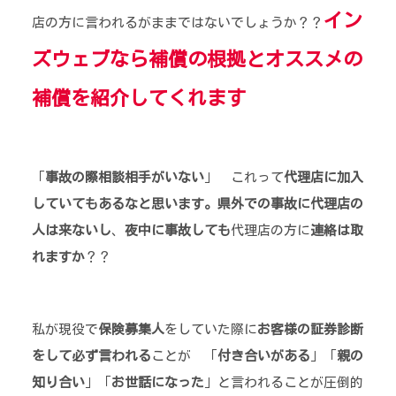
イン
店の方に言われるがままではないでしょうか？？
ズウェブなら補償の根拠とオススメの
補償を紹介してくれます
「
事故の際相談相手がいない
」 これって
代理店に加入
していてもあるなと思います。県外での事故に代理店の
人は来ないし
、
夜中に事故しても
代理店の方に
連絡は取
れますか
？？
私が現役で
保険募集人
をしていた際に
お客様の証券診断
をして必ず言われる
ことが 「
付き合いがある
」「
親の
知り合い
」「
お世話になった
」と言われることが圧倒的