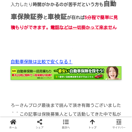
自動
入力したり
時間がかかるのが苦手だという方も
車保険証券
車検証
と
が在れば
5分程で簡単に見
積もりができます
。
電話などは一切掛かって来ませ
ん
自動車保険は比較で安くなる！
ろーさんブログ最後まで読んで頂き有難うございました
＾＾この記事は保険募集人として活動してきた中で私が
お客様からネット保険の相談を受ける事が多い為 記事
ホーム
シェア
目次へ
トップ
サイドバー
にしました。