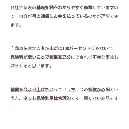
各社で保険の
基礎知識をわかりやすく解説
していますの
で 自分が
何の補償にお金を払っている
のかが理解でき
ます。
自動車保険加入者が
未だに100パーセントじゃない
今、
保険料が低いことで補償を充分
にできれば不幸な事故も
減らせると思います。
補償を今より上げたい
っていう方、今の
補償が心配
とい
う方、
ネット保険利用は合理的
です。悪くない商品です
＾＾