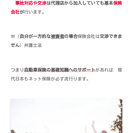
事故対応や交渉
は代理店から加入していても基本
保険
会社
が
行います。
※（
自分が一方的な
被害者
の場合
保険会社は
交渉できま
せん
）弁護士法
つまり
自動車保険の基礎知識へのサポート
があれば 現
代日本もネット保険が必ず流行ります。