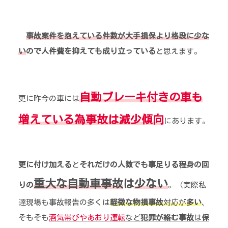
事故案件を抱えている件数が大手損保より格段に少な
い
ので人件費を抑えても成り立っている
と思えます。
自動ブレーキ付きの車も
更に昨今の車には
増えている為事故は減少傾向
にあります。
更に付け加える
と
それだけの人数でも事足りる程身の回
重大な自動車事故
は
少ない
りの
。（実際私
達現場も事故報告の多くは
軽微な物損事故
対応が
多い
、
そもそも
酒気帯びやあおり運転
など
犯罪が絡む事故
は
保