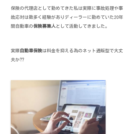
保険の代理店として勤めてきた私は実際に事故処理や事
故応対は数多く経験がありディーラーに勤めていた20年
間自動車の
保険募集人
として活動してきました。
実際
自動車保険
は料金を抑える為のネット通販型で大丈
夫か⁇