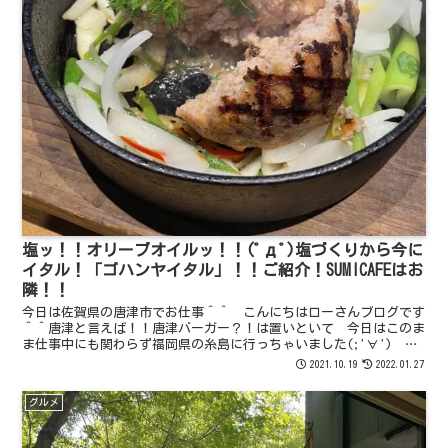
塩ッ！！オリーブオイルッ！！(ﾟдﾟ)塩づくりから今に
イタル！「ゴハンヤイタル」！！ご紹介！SUMICAFEはお
隣！！
今日は佐賀県の唐津市でお仕事＾＾ こんにちはローさんブログです
＾＾唐津と言えば！！唐津バーガー？！は置いといて 今日はこのま
ま仕事中にも関わらず福岡県の糸島に行っちゃいました(;'∀')
「お米」食いたい！！そう 人気和食店 「イタル」へ...
2021.10.19
2022.01.27
グルメ