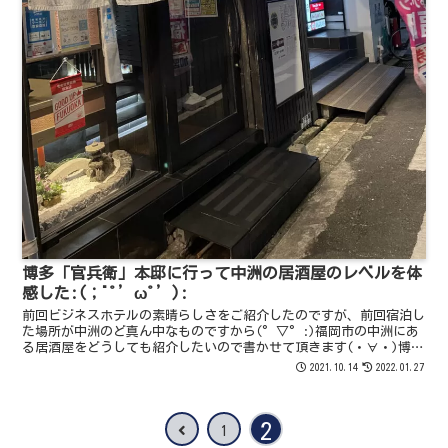
博多「官兵衛」本邸に行って中洲の居酒屋のレベルを体
感した:(；ﾞﾟ’ωﾟ’):
前回ビジネスホテルの素晴らしさをご紹介したのですが、前回宿泊し
た場所が中洲のど真ん中なものですから(°▽°:)福岡市の中洲にあ
る居酒屋をどうしても紹介したいので書かせて頂きます(・∀・)博多
「官兵衛」本邸との出会い・初めて行ったのは昨年１０...
2021.10.14
2022.01.27
2
前
1