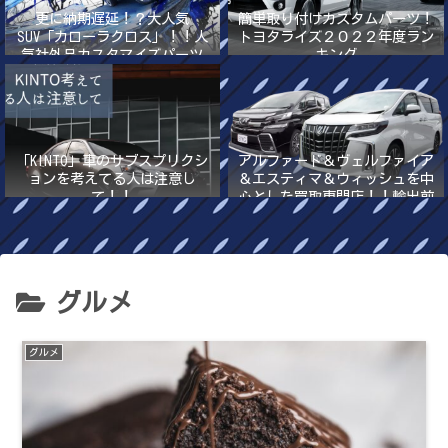
更に納期遅延！？大人気
簡単取り付けカスタムパーツ！
SUV「カローラクロス」！！人
トヨタライズ２０２２年度ラン
気社外品カスタマイズパーツ
キング
2022年最新版！！
「KINTO」車のサブスプリクシ
アルファード＆ヴェルファイア
ョンを考えてる人は注意し
＆エスティマ＆ウィッシュを中
て！！
心とした買取専門店！！輸出前
提の高額買取
グルメ
グルメ