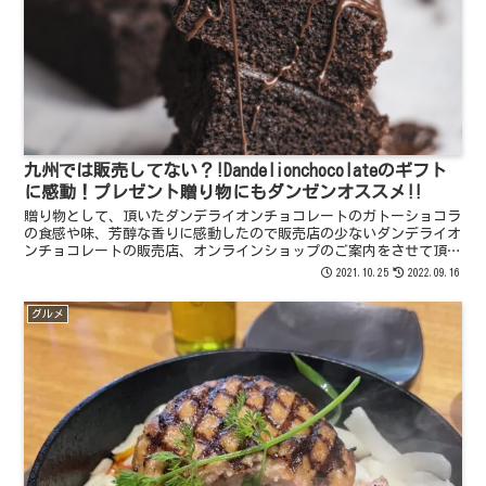
九州では販売してない？!Dandelionchocolateのギフト
に感動！プレゼント贈り物にもダンゼンオススメ‼️
贈り物として、頂いたダンデライオンチョコレートのガトーショコラ
の食感や味、芳醇な香りに感動したので販売店の少ないダンデライオ
ンチョコレートの販売店、オンラインショップのご案内をさせて頂い
ています。是非贈り物や自分へのご褒美に食べて貰いたい^ ^
2021.10.25
2022.09.16
グルメ