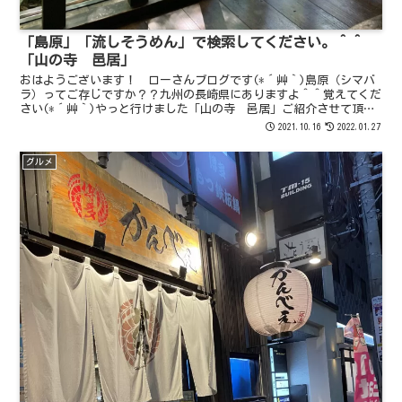
「島原」「流しそうめん」で検索してください。＾＾
「山の寺 邑居」
おはようございます！ ローさんブログです(*´艸｀)島原（シマバ
ラ）ってご存じですか？？九州の長崎県にありますよ＾＾覚えてくだ
さい(*´艸｀)やっと行けました「山の寺 邑居」ご紹介させて頂き
ます。（ヤマノテラ ユウキョ）「ゆうきょ」営業時間...
2021.10.16
2022.01.27
グルメ