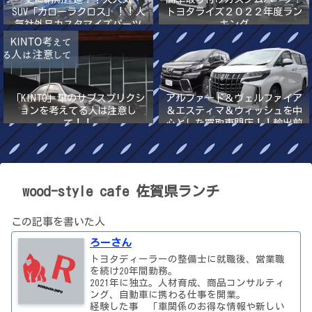
SUV「カローラクロス」！！人
トヨタライズ２０２２年度ラン
気社外品カスタマイズパーツ
キング
2022年最新版！！
「KINTO」車のサブスプリクシ
アルファード＆ヴェルファイア
ョンを考えてる人は注意し
＆エスティマ＆ウィッシュを中
て！！
心とした買取専門店！！輸出前
提の高額買取
wood-style cafe 佐賀県ランチ
この記事を書いた人
ろーさん
トヨタディーラーの整備士に就職後、営業職
を続け20年間勤務。
2021年に独立。人材育成、商品コンサルティ
ング、自動車に携わる仕事を開業。
経験した事 「車関係のお得な情報や新しい